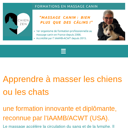
Passer
au
contenu
Apprendre à masser les chiens
ou les chats
une formation innovante et diplômante,
reconnue par l’IAAMB/ACWT (USA).
Le massage accélère la circulation du sang et de la lymphe. Il